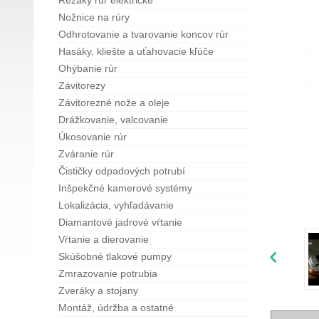
Rezáky rúr elektrické
Nožnice na rúry
Odhrotovanie a tvarovanie koncov rúr
Hasáky, kliešte a uťahovacie kľúče
Ohýbanie rúr
Závitorezy
Závitorezné nože a oleje
Drážkovanie, valcovanie
Úkosovanie rúr
Zváranie rúr
Čističky odpadových potrubí
Inšpekčné kamerové systémy
Lokalizácia, vyhľadávanie
Diamantové jadrové vŕtanie
Vŕtanie a dierovanie
Skúšobné tlakové pumpy
Zmrazovanie potrubia
Zveráky a stojany
Montáž, údržba a ostatné