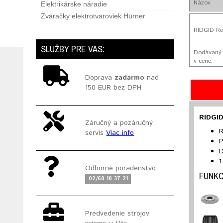
Názov
Elektrikárske náradie
Zváračky elektrotvaroviek Hürner
RIDGID Re
SLUŽBY PRE VÁS:
Dodávaný s
v cene.
Doprava
zadarmo
nad
150 EUR bez DPH
RIDGID
Záručný a pozáručný
R
servis
Viac info
P
D
1
Odborné poradenstvo
FUNKC
02/60 10 37 21
Predvedenie strojov