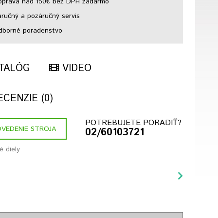
prava nad 150€ bez DPH zadarmo
ručný a pozáručný servis
borné poradenstvo
TALÓG
VIDEO
CENZIE (0)
POTREBUJETE PORADIŤ?
VEDENIE STROJA
02/60103721
 diely