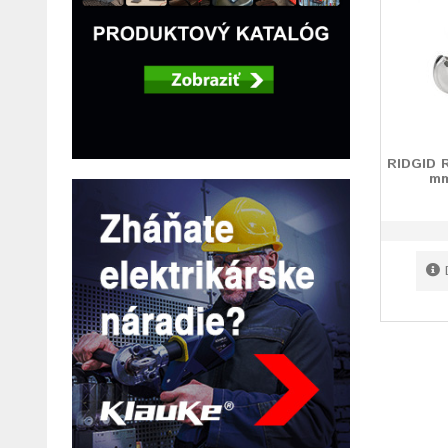
RIDGID R
mm