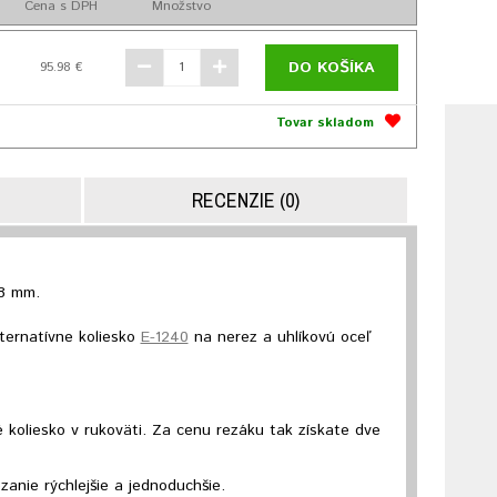
Cena s DPH
Množstvo
DO KOŠÍKA
95.98 €
Tovar skladom
RECENZIE (0)
28 mm.
ternatívne koliesko
E-1240
na nerez a uhlíkovú oceľ
koliesko v rukoväti. Za cenu rezáku tak získate dve
zanie rýchlejšie a jednoduchšie.