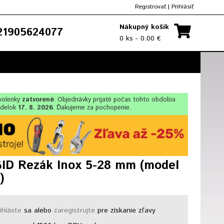
Registrovať
|
Prihlásiť
Nákupný košík
1905624077
0 ks - 0.00 €
olenky
zatvorené
. Objednávky prijaté počas tohto obdobia
ndelok
17. 8. 2026
. Ďakujeme za pochopenie.
ID Rezák Inox 5-28 mm (model
)
ihláste
sa alebo
zaregistrujte
pre získanie zľavy