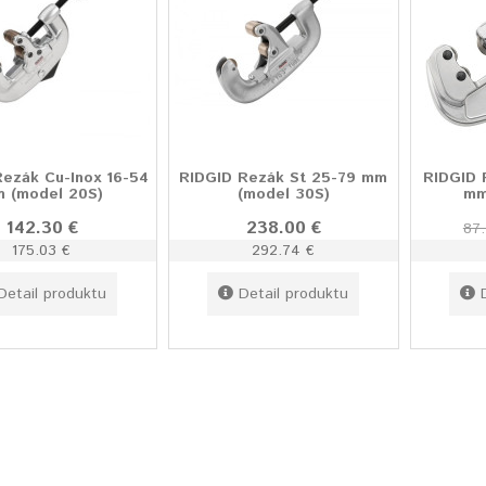
ezák Cu-Inox 16-54
RIDGID Rezák St 25-79 mm
RIDGID 
 (model 20S)
(model 30S)
mm
142.30 €
238.00 €
87.
175.03 €
292.74 €
Detail produktu
Detail produktu