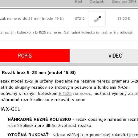
Kód
Obrázok
Cena bez DPH
zák na nerez do 28 mm (model 15-SI)
97212
78.03 €
 rezným kolieskom E-1525 na nerez. Náhradné koliesko umiestnené v rukoväti
POPIS
VIDEO
 Rezák Inox 5-28 mm (model 15-SI)
ezák model 15-SI je určený špeciálne na rezanie nerezu priemeru 5-
atrí do skupiny rezačov so šróbovým posuvom a funkciami X-Cel.
odávaný s rezným kolieskom
E-1525
na nerez, možnosť výmeny za al
 náhradné rezné koliesko v rukoväti v cene.
IA X-CEL
NÁHRADNÉ REZNÉ KOLIESKO
- rezák obsahuje náhradné rezné 
rezné kolieska pre dlhšiu životnosť rezáku.
OTOČNÁ RUKOVÄŤ
- vďaka väčšej a ergonomickej rukoväti je re