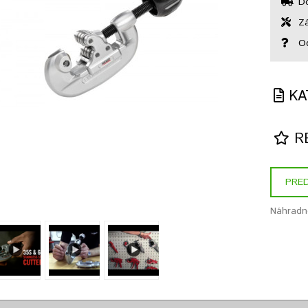
Do
Zá
Od
KA
RE
PRED
Náhradné