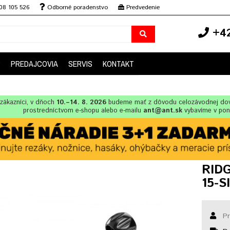
08 105 526
Odborné poradenstvo
Predvedenie
+42
P
PREDAJCOVIA
SERVIS
KONTAKT
zákazníci, v dňoch
10.–14. 8. 2026
budeme mať z dôvodu celozávodnej dov
prostredníctvom e-shopu alebo e-mailu
ant@ant.sk
vybavíme v po
RIDG
15-SI
Pr