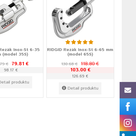
Rezák Inox-St 6-35
RIDGID Rezák Inox-St 6-65 mm
 (model 35S)
(model 65S)
79.81 €
118.80 €
79 €
130.68 €
103.00 €
98.17 €
126.69 €
Detail produktu
Detail produktu