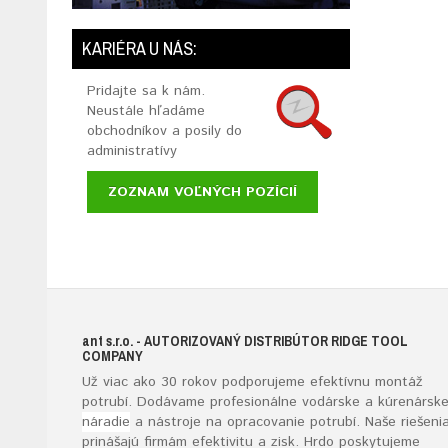
KARIÉRA U NÁS:
Pridajte sa k nám.
Neustále hľadáme
obchodníkov a posily do
administratívy
ZOZNAM VOĽNÝCH POZÍCIÍ
ant s.r.o.
- AUTORIZOVANÝ DISTRIBÚTOR RIDGE TOOL
COMPANY
Už viac ako 30 rokov podporujeme efektívnu montáž
potrubí. Dodávame profesionálne vodárske a kúrenársk
náradie
a nástroje na opracovanie potrubí. Naše riešeni
prinášajú firmám efektivitu a zisk. Hrdo poskytujeme