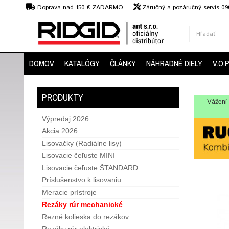
€
Doprava nad 150 € ZADARMO
Záručný a pozáručný servis 09
strojov
DOMOV
KATALÓGY
ČLÁNKY
NÁHRADNÉ DIELY
V.O.
PRODUKTY
Vážení 
Výpredaj 2026
Akcia 2026
Lisovačky (Radiálne lisy)
Lisovacie čeľuste MINI
Lisovacie čeľuste ŠTANDARD
Príslušenstvo k lisovaniu
Meracie prístroje
Rezáky rúr mechanické
Rezné kolieska do rezákov