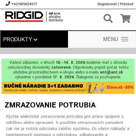
+421905624077
Registrovať
|
Prihlásiť
€
MENU
PRODUKTY
Vážení zákazníci, v dňoch
10.–14. 8. 2026
budeme mať z dôvodu
celozávodnej dovolenky
zatvorené
. Objednávky prijaté počas tohto
obdobia prostredníctvom e-shopu alebo e-mailu
ant@ant.sk
vybavíme v pondelok
17. 8. 2026
. Ďakujeme za pochopenie.
ZMRAZOVANIE POTRUBIA
Rýchle elektrické zmrazovanie potrubia pre práce spojené s
údržbou alebo opravami. S použitím zmrazovacích zariadení
tak nie je nutná odstávka celého systému, čo ušetrí náklady a
nepríjemnosti súvisiace s odstávkou, odkalovaním a