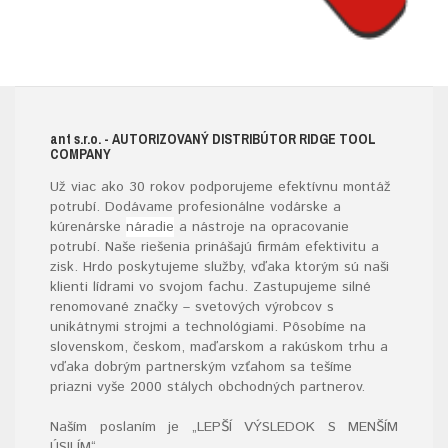
ant s.r.o.
- AUTORIZOVANÝ DISTRIBÚTOR RIDGE TOOL
COMPANY
Už viac ako 30 rokov podporujeme efektívnu montáž
potrubí. Dodávame profesionálne vodárske a
kúrenárske
náradie
a nástroje na opracovanie
potrubí. Naše riešenia prinášajú firmám efektivitu a
zisk. Hrdo poskytujeme služby, vďaka ktorým sú naši
klienti lídrami vo svojom fachu. Zastupujeme silné
renomované značky – svetových výrobcov s
unikátnymi strojmi a technológiami. Pôsobíme na
slovenskom, českom, maďarskom a rakúskom trhu a
vďaka dobrým partnerským vzťahom sa tešíme
priazni vyše 2000 stálych obchodných partnerov.
Naším poslaním je „LEPŠÍ VÝSLEDOK S MENŠÍM
ÚSILÍM“
.