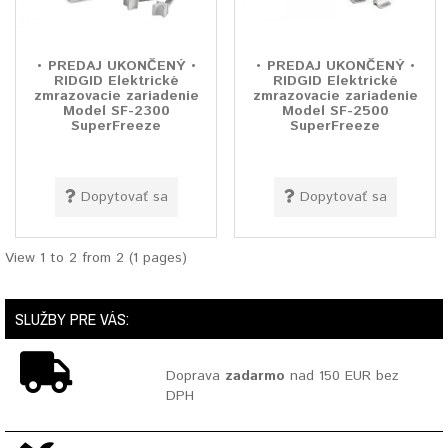
• PREDAJ UKONČENÝ •
• PREDAJ UKONČENÝ •
RIDGID Elektrické
RIDGID Elektrické
zmrazovacie zariadenie
zmrazovacie zariadenie
Model SF-2300
Model SF-2500
SuperFreeze
SuperFreeze
Dopytovať sa
Dopytovať sa
View 1 to 2 from 2 (1 pages)
SLUŽBY PRE VÁS:
Doprava
zadarmo
nad 150 EUR bez
DPH