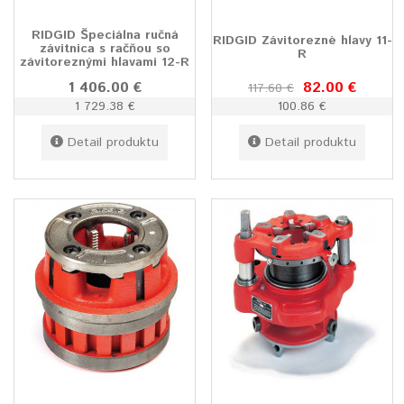
RIDGID Špeciálna ručná
RIDGID Závitorezné hlavy 11-
závitnica s račňou so
R
závitoreznými hlavami 12-R
1 406.00 €
82.00 €
117.60 €
1 729.38 €
100.86 €
Detail produktu
Detail produktu