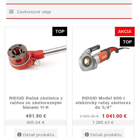
Závitorezné oleje
TOP
AKCIA
TOP
RIDGID Ručná závitnica s
RIDGID Model 600-I
račňou so závitoreznými
elektrický ručný závitorez
hlavami 11-R
do 5/4"
491.90 €
1 041.00 €
1 145.10 €
605.04 €
1 280.43 €
Detail produktu
Detail produktu