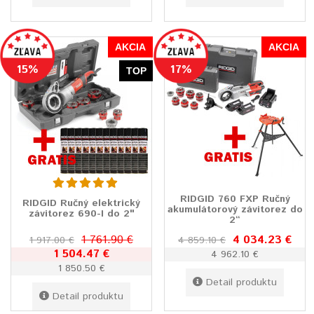
AKCIA
AKCIA
15%
17%
TOP
RIDGID 760 FXP Ručný
RIDGID Ručný elektrický
akumulátorový závitorez do
závitorez 690-I do 2"
2“
1 761.90 €
4 034.23 €
1 917.00 €
4 859.10 €
1 504.47 €
4 962.10 €
1 850.50 €
Detail produktu
Detail produktu