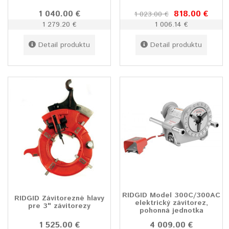
1 040.00 €
818.00 €
1 023.00 €
1 279.20 €
1 006.14 €
Detail produktu
Detail produktu
RIDGID Model 300C/300AC
RIDGID Závitorezné hlavy
elektrický závitorez,
pre 3" závitorezy
pohonná jednotka
1 525.00 €
4 009.00 €