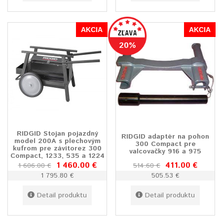
AKCIA
AKCIA
20%
RIDGID Stojan pojazdný
RIDGID adaptér na pohon
model 200A s plechovým
300 Compact pre
kufrom pre závitorez 300
valcovačky 916 a 975
Compact, 1233, 535 a 1224
1 460.00 €
411.00 €
1 606.00 €
514.60 €
1 795.80 €
505.53 €
Detail produktu
Detail produktu