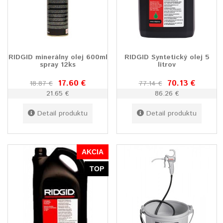
RIDGID minerálny olej 600ml
RIDGID Syntetický olej 5
spray 12ks
litrov
17.60 €
70.13 €
18.87 €
77.14 €
21.65 €
86.26 €
Detail produktu
Detail produktu
AKCIA
TOP