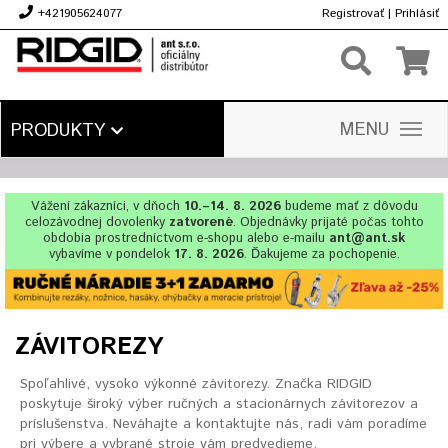
+421905624077
Registrovať
|
Prihlásiť
€
MENU
PRODUKTY
Vážení zákazníci, v dňoch
10.–14. 8. 2026
budeme mať z dôvodu
celozávodnej dovolenky
zatvorené
. Objednávky prijaté počas tohto
obdobia prostredníctvom e-shopu alebo e-mailu
ant@ant.sk
vybavíme v pondelok
17. 8. 2026
. Ďakujeme za pochopenie.
ZÁVITOREZY
Spoľahlivé, vysoko výkonné závitorezy. Značka RIDGID
poskytuje široký výber ručných a stacionárnych závitorezov a
príslušenstva. Neváhajte a kontaktujte nás, radi vám poradíme
pri výbere a vybrané stroje vám predvedieme.