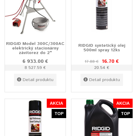
RIDGID Model 300C/300AC
RIDGID syntetický olej
elektrický stacionárny
500ml spray 12ks
závitorez do 2"
6 933.00 €
16.70 €
17.88 €
8 527.59 €
20.54 €
Detail produktu
Detail produktu
AKCIA
AKCIA
TOP
TOP