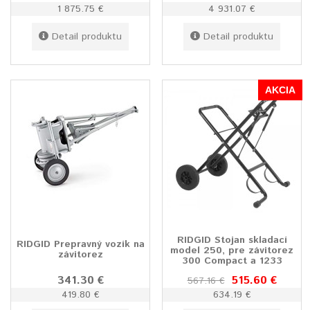
1 875.75 €
4 931.07 €
Detail produktu
Detail produktu
AKCIA
RIDGID Stojan skladací
RIDGID Prepravný vozík na
model 250, pre závitorez
závitorez
300 Compact a 1233
341.30 €
515.60 €
567.16 €
419.80 €
634.19 €