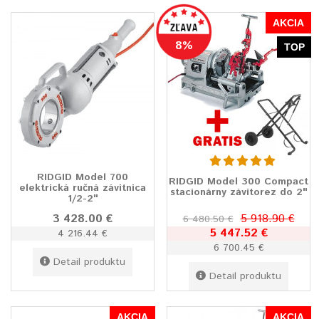
AKCIA
8%
TOP
RIDGID Model 700
RIDGID Model 300 Compact
elektrická ručná závitnica
stacionárny závitorez do 2"
1/2-2"
3 428.00 €
5 918.90 €
6 480.50 €
5 447.52 €
4 216.44 €
6 700.45 €
Detail produktu
Detail produktu
AKCIA
AKCIA