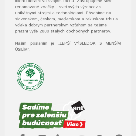
klienti lídrami vo svojom fachu. Zastupujeme silné
renomované značky – svetových výrobcov s
unikátnymi strojmi a technológiami. Pôsobíme na
slovenskom, českom, maďarskom a rakúskom trhu a
vďaka dobrým partnerským vzťahom sa tešíme
priazni vyše 2000 stálych obchodných partnerov.
Naším poslaním je „LEPŠÍ VÝSLEDOK S MENŠÍM
ÚSILÍM“
.