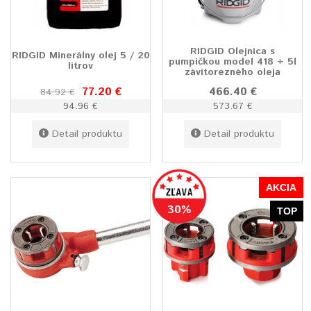
RIDGID Olejnica s
RIDGID Minerálny olej 5 / 20
pumpičkou model 418 + 5l
litrov
závitorezného oleja
77.20 €
466.40 €
84.92 €
94.96 €
573.67 €
Detail produktu
Detail produktu
AKCIA
30%
TOP