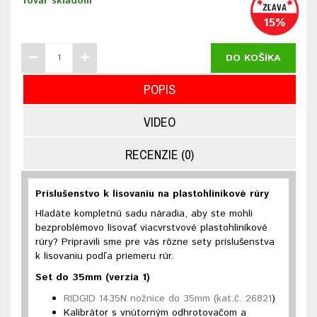
Tovar skladom
15%
DO KOŠÍKA
POPIS
VIDEO
RECENZIE (0)
Príslušenstvo k lisovaniu na plastohliníkové rúry
Hladáte kompletnú sadu náradia, aby ste mohli
bezproblémovo lisovať viacvrstvové plastohliníkové
rúry? Pripravili sme pre vás rôzne sety príslušenstva
k lisovaniu podľa priemeru rúr.
Set do 35mm (verzia 1)
RIDGID 1435N nožnice do 35mm (kat.č. 26821
)
Kalibrátor s vnútorným odhrotovačom a