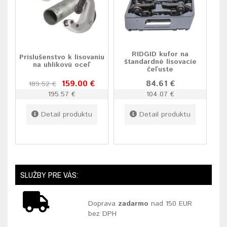
RIDGID kufor na
Príslušenstvo k lisovaniu
štandardné lisovacie
na uhlíkovú oceľ
čeľuste
159.00 €
84.61 €
189.52 €
195.57 €
104.07 €
Detail produktu
Detail produktu
SLUŽBY PRE VÁS:
Doprava
zadarmo
nad 150 EUR
bez DPH