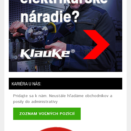
KARIÉRA U NÁS:
Pridajte sa k nám. Neustále hľadáme obchodníkov a
posily do administratívy
ZOZNAM VOĽNÝCH POZÍCIÍ