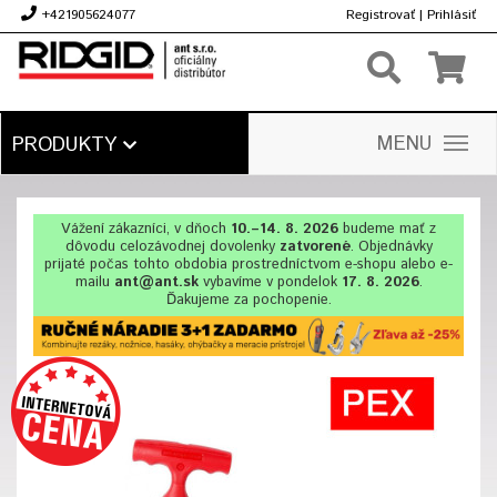
+421905624077
Registrovať
|
Prihlásiť
€
MENU
PRODUKTY
Vážení zákazníci, v dňoch
10.–14. 8. 2026
budeme mať z
dôvodu celozávodnej dovolenky
zatvorené
. Objednávky
prijaté počas tohto obdobia prostredníctvom e-shopu alebo e-
mailu
ant@ant.sk
vybavíme v pondelok
17. 8. 2026
.
Ďakujeme za pochopenie.