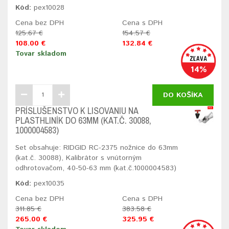
Kód:
pex10028
Cena bez DPH
Cena s DPH
125.67 €
154.57 €
108.00 €
132.84 €
Tovar skladom
14%
DO KOŠÍKA
PRÍSLUŠENSTVO K LISOVANIU NA
PLASTHLINÍK DO 63MM (KAT.Č. 30088,
1000004583)
Set obsahuje: RIDGID RC-2375 nožnice do 63mm
(kat.č. 30088), Kalibrátor s vnútorným
odhrotovačom, 40-50-63 mm (kat.č.1000004583)
Kód:
pex10035
Cena bez DPH
Cena s DPH
311.85 €
383.58 €
265.00 €
325.95 €