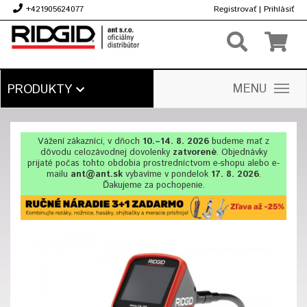
+421905624077
Registrovať
|
Prihlásiť
€
MENU
PRODUKTY
Vážení zákazníci, v dňoch
10.–14. 8. 2026
budeme mať z
dôvodu celozávodnej dovolenky
zatvorené
. Objednávky
prijaté počas tohto obdobia prostredníctvom e-shopu alebo e-
mailu
ant@ant.sk
vybavíme v pondelok
17. 8. 2026
.
Ďakujeme za pochopenie.