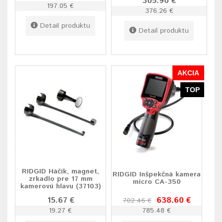
305.90 €
197.05 €
376.26 €
Detail produktu
Detail produktu
AKCIA
TOP
RIDGID Háčik, magnet,
RIDGID Inšpekčná kamera
zrkadlo pre 17 mm
micro CA-350
kamerovú hlavu (37103)
15.67 €
638.60 €
702.46 €
19.27 €
785.48 €