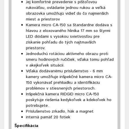
Jej komfortné prevedenie s pištoľovou
rukoväťou, ovládanie jednou rukou a veľká
obrazovka umožňujú vidieť do čo najmenších
miest a priestorov
Kamera micro CA-150 sa štandardne dodáva s
hlavou z eloxovaného hliníka 17 mm so štyrmi
LED diódami s vysokou svietivosťou pre
získanie pohľadu do tých najtmavších
priestorov.
Jednoduchú rotáciou aktívneho obrazu proti
smeru hodinových ručičiek, vďaka tomu pohľad
v akejkoľvek situácii.
Vďaka dodávanému príslušenstvo - 6 mm
kamery umožňuje inšpekčné kamera micro CA-
150 vykonávať prehliadku a identifikáciu
problémov v stiesnených priestoroch.
Inšpekčná kamera RIDGID micro CA-150
poskytuje riešenia kedykoľvek a kdekoľvek ho
potrebujete.
Príslušenstvo zrkadlo, hák a magnet
interná pamäť 20 fotiek
Špecifikácia