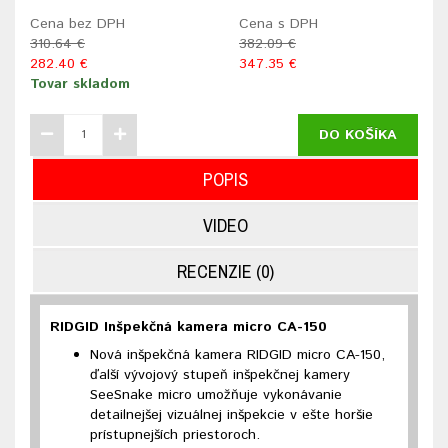
Cena bez DPH
Cena s DPH
310.64 €
382.09 €
282.40 €
347.35 €
Tovar skladom
DO KOŠÍKA
POPIS
VIDEO
RECENZIE (0)
RIDGID Inšpekčná kamera micro CA-150
Nová inšpekčná kamera RIDGID micro CA-150,
ďalší vývojový stupeň inšpekčnej kamery
SeeSnake micro umožňuje vykonávanie
detailnejšej vizuálnej inšpekcie v ešte horšie
prístupnejších priestoroch.