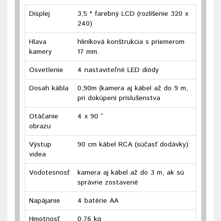
Displej
3,5 " farebný LCD (rozlíšenie 320 x
240)
Hlava
hliníková konštrukcia s priemerom
kamery
17 mm.
Osvetlenie
4 nastaviteľné LED diódy
Dosah kábla
0,90m (kamera aj kábel až do 9 m,
pri dokúpení príslušenstva
Otáčanie
4 x 90 °
obrazu
Výstup
90 cm kábel RCA (súčasť dodávky)
videa
Vodotesnosť
kamera aj kábel až do 3 m, ak sú
správne zostavené
Napájanie
4 batérie AA
Hmotnosť
0,76 kg