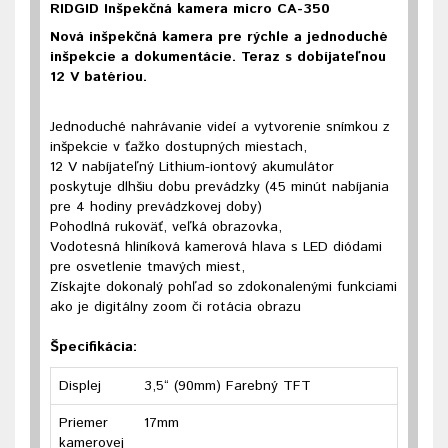
RIDGID Inšpekčná kamera micro CA-350
Nová inšpekčná kamera pre rýchle a jednoduché
inšpekcie a dokumentácie. Teraz s dobíjateľnou
12 V batériou.
Jednoduché nahrávanie videí a vytvorenie snímkou z
inšpekcie v ťažko dostupných miestach,
12 V nabíjateľný Lithium-iontový akumulátor
poskytuje dlhšiu dobu prevádzky (45 minút nabíjania
pre 4 hodiny prevádzkovej doby)
Pohodlná rukoväť, veľká obrazovka,
Vodotesná hliníková kamerová hlava s LED diódami
pre osvetlenie tmavých miest,
Získajte dokonalý pohľad so zdokonalenými funkciami
ako je digitálny zoom či rotácia obrazu
Špecifikácia:
Displej
3,5“ (90mm) Farebný TFT
Priemer
17mm
kamerovej