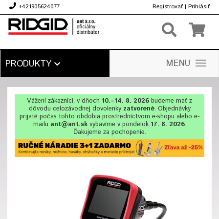
+421905624077
Registrovať
|
Prihlásiť
€
MENU
PRODUKTY
Vážení zákazníci, v dňoch
10.–14. 8. 2026
budeme mať z
dôvodu celozávodnej dovolenky
zatvorené
. Objednávky
prijaté počas tohto obdobia prostredníctvom e-shopu alebo e-
mailu
ant@ant.sk
vybavíme v pondelok
17. 8. 2026
.
Ďakujeme za pochopenie.