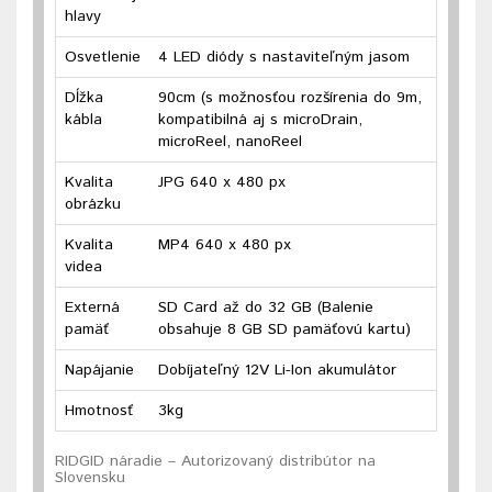
hlavy
Osvetlenie
4 LED diódy s nastaviteľným jasom
Dĺžka
90cm (s možnosťou rozšírenia do 9m,
kábla
kompatibilná aj s microDrain,
microReel, nanoReel
Kvalita
JPG 640 x 480 px
obrázku
Kvalita
MP4 640 x 480 px
videa
Externá
SD Card až do 32 GB (Balenie
pamäť
obsahuje 8 GB SD pamäťovú kartu)
Napájanie
Dobíjateľný 12V Li-Ion akumulátor
Hmotnosť
3kg
RIDGID náradie – Autorizovaný distribútor na
Slovensku