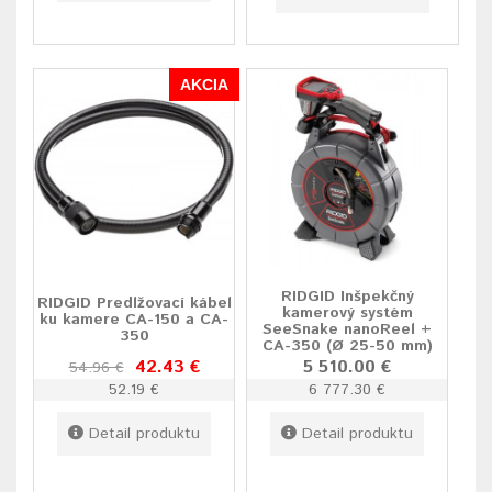
AKCIA
RIDGID Inšpekčný
RIDGID Predlžovací kábel
kamerový systém
ku kamere CA-150 a CA-
SeeSnake nanoReel +
350
CA-350 (Ø 25-50 mm)
42.43 €
5 510.00 €
54.96 €
52.19 €
6 777.30 €
Detail produktu
Detail produktu