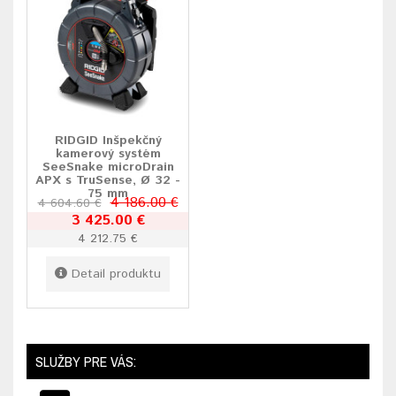
RIDGID Inšpekčný
kamerový systém
SeeSnake microDrain
APX s TruSense, Ø 32 -
75 mm
4 186.00 €
4 604.60 €
3 425.00 €
4 212.75 €
Detail produktu
SLUŽBY PRE VÁS: