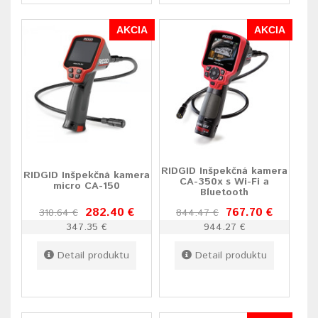
AKCIA
AKCIA
RIDGID Inšpekčná kamera
RIDGID Inšpekčná kamera
CA-350x s Wi-Fi a
micro CA-150
Bluetooth
282.40 €
767.70 €
310.64 €
844.47 €
347.35 €
944.27 €
Detail produktu
Detail produktu