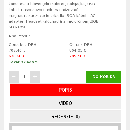
kamerovou hlavou;akumulátor; nabíjačka; USB
kábel; nasadzovací hák; nasadzovací
magnet;nasadzovacie zrkadlo; RCA kábel ; AC
adaptér; Headset (slúchadlá s mikrofónom);8GB
SD karta.
Kód:
55903
Cena bez DPH
Cena s DPH
702.46 €
864.03 €
638.60 €
785.48 €
Tovar skladom
DO KOŠÍKA
POPIS
VIDEO
RECENZIE (0)