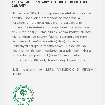
ant s.r.o.
- AUTORIZOVANÝ DISTRIBÚTOR RIDGE TOOL
COMPANY
Už viac ako 30 rokov podporujeme efektívnu montáž
potrubí. Dodávame profesionálne vodárske a
kúrenárske
náradie
a nástroje na opracovanie
potrubí. Naše riešenia prinášajú firmám efektivitu a
zisk. Hrdo poskytujeme služby, vďaka ktorým sú naši
klienti lídrami vo svojom fachu. Zastupujeme silné
renomované značky – svetových výrobcov s
unikátnymi strojmi a technológiami. Pôsobíme na
slovenskom, českom, maďarskom a rakúskom trhu a
vďaka dobrým partnerským vzťahom sa tešíme
priazni vyše 2000 stálych obchodných partnerov.
Naším poslaním je „LEPŠÍ VÝSLEDOK S MENŠÍM
ÚSILÍM“
.