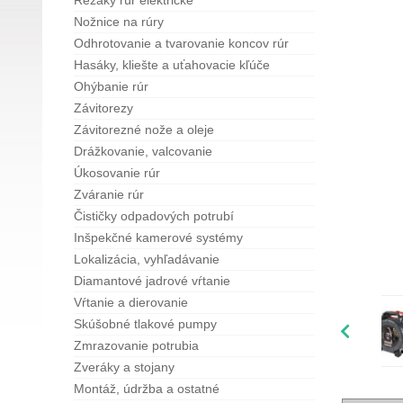
Rezáky rúr elektrické
Nožnice na rúry
Odhrotovanie a tvarovanie koncov rúr
Hasáky, kliešte a uťahovacie kľúče
Ohýbanie rúr
Závitorezy
Závitorezné nože a oleje
Drážkovanie, valcovanie
Úkosovanie rúr
Zváranie rúr
Čističky odpadových potrubí
Inšpekčné kamerové systémy
Lokalizácia, vyhľadávanie
Diamantové jadrové vŕtanie
Vŕtanie a dierovanie
Skúšobné tlakové pumpy
Zmrazovanie potrubia
Zveráky a stojany
Montáž, údržba a ostatné