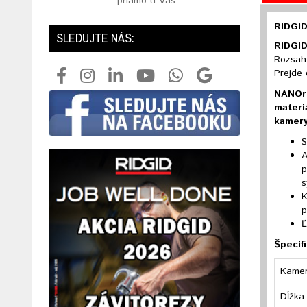
priamo u Vás
RIDGID
SLEDUJTE NÁS:
RIDGI
Rozsah 
Prejde 
NANOre
materi
kamery
S
A
p
s
K
p
Ľ
Špecifi
Kamer
Dĺžka