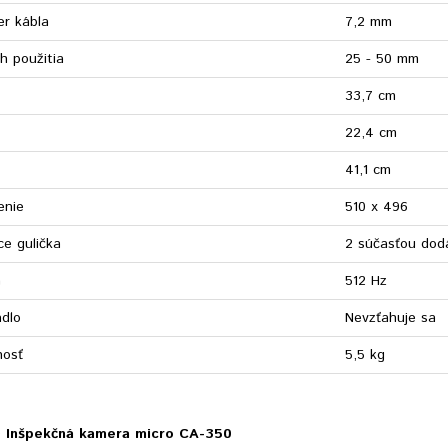
er kábla
7,2 mm
h použitia
25 - 50 mm
33,7 cm
22,4 cm
41,1 cm
enie
510 x 496
ce gulička
2 súčasťou dod
a
512 Hz
adlo
Nevzťahuje sa
osť
5,5 kg
D
Inšpekčná kamera micro CA-350