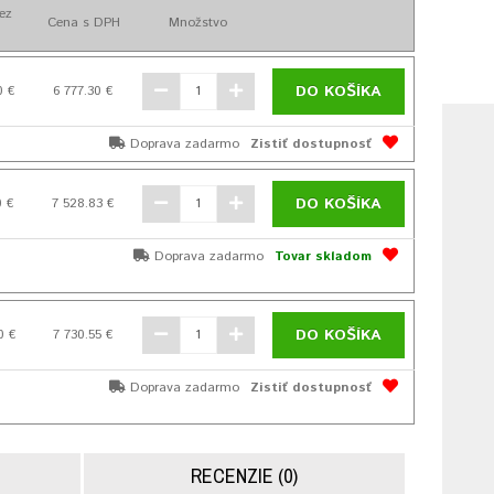
ez
Cena s DPH
Množstvo
DO KOŠÍKA
0 €
6 777.30 €
Doprava zadarmo
Zistiť dostupnosť
DO KOŠÍKA
0 €
7 528.83 €
Doprava zadarmo
Tovar skladom
DO KOŠÍKA
0 €
7 730.55 €
Doprava zadarmo
Zistiť dostupnosť
RECENZIE (0)