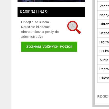
Vodo
KARIÉRA U NÁS:
Napáj
Pridajte sa k nám.
Obraz
Neustále hľadáme
obchodníkov a posily do
Otáča
administratívy
Digit
ZOZNAM VOĽNÝCH POZÍCIÍ
SD ka
Audio
Repro
Slúch
RIDGID 