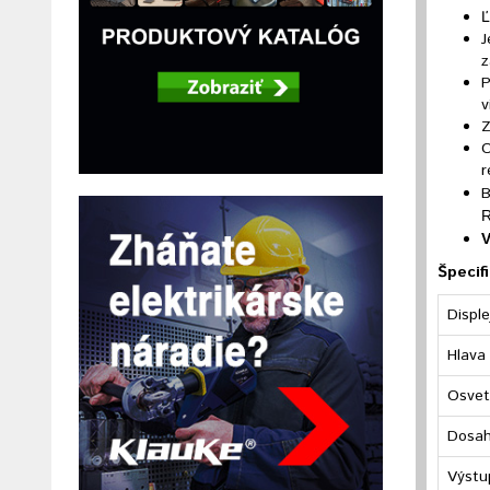
Ľ
J
z
P
v
Z
O
r
B
R
V
Špecifi
Displ
Hlava
Osvet
Dosah
Výstu