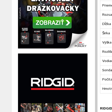
Priem
Rozsa
Dĺžka
Šírka
Výška
Rozlíš
Vodia
Sond
Počít
Hmotn
RIDGI