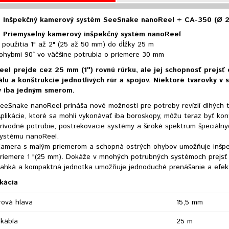
 Inšpekčný kamerový systém SeeSnake nanoReel + CA-350 (Ø 
D
Priemyselný kamerový inšpekčný systém nanoReel
použitia 1" až 2" (25 až 50 mm) do dĺžky 25 m
ohybmi 90° vo väčšine potrubia o priemere 30 mm
el prejde cez 25 mm (1") rovnú rúrku, ale jej schopnosť prejsť
álu a konštrukcie jednotlivých rúr a spojov. Niektoré tvarovky 
 iba jedným smerom.
eeSnake nanoReel prináša nové možnosti pre potreby revízií dlhých 
plikácie, ktoré sa mohli vykonávať iba boroskopy, môžu teraz byť k
rívodné potrubie, postrekovacie systémy a široké spektrum špeciáln
ystému nanoReel.
amera s malým priemerom a schopná ostrých ohybov umožňuje inšpek
riemere 1 "(25 mm). Dokáže v mnohých potrubných systémoch prejsť
ahká a kompaktná jednotka umožňuje jednoduché prenášanie a efekt
kácia
ová hlava
15,5 mm
 kábla
25 m