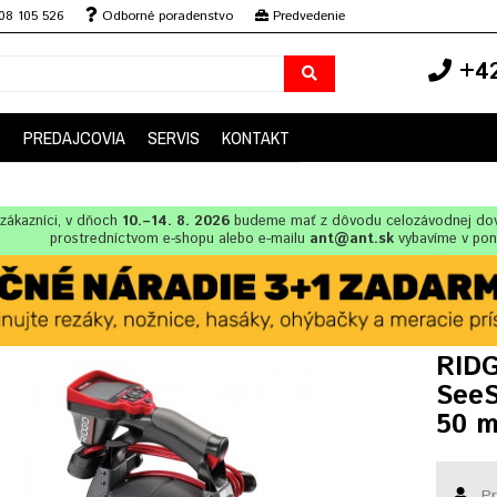
08 105 526
Odborné poradenstvo
Predvedenie
+42
P
PREDAJCOVIA
SERVIS
KONTAKT
zákazníci, v dňoch
10.–14. 8. 2026
budeme mať z dôvodu celozávodnej dov
prostredníctvom e-shopu alebo e-mailu
ant@ant.sk
vybavíme v po
RIDG
SeeS
50 
Pr