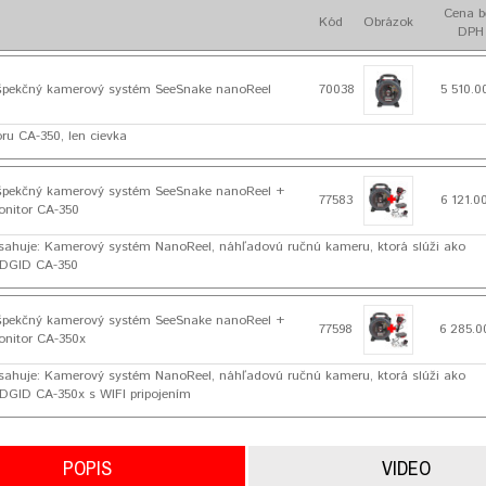
Cena b
Kód
Obrázok
DPH
špekčný kamerový systém SeeSnake nanoReel
70038
5 510.0
ru CA-350, len cievka
špekčný kamerový systém SeeSnake nanoReel +
77583
6 121.0
nitor CA-350
sahuje: Kamerový systém NanoReel, náhľadovú ručnú kameru, ktorá slúži ako
IDGID CA-350
špekčný kamerový systém SeeSnake nanoReel +
77598
6 285.0
nitor CA-350x
sahuje: Kamerový systém NanoReel, náhľadovú ručnú kameru, ktorá slúži ako
DGID CA-350x s WIFI pripojením
POPIS
VIDEO