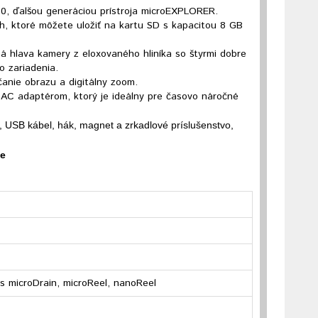
0, ďalšou generáciou prístroja microEXPLORER.
h, ktoré môžete uložiť na kartu SD s kapacitou 8 GB
á hlava kamery z eloxovaného hliníka so štyrmi dobre
o zariadenia.
anie obrazu a digitálny zoom.
 AC adaptérom, ktorý je ideálny pre časovo náročné
 USB kábel, hák, magnet a zrkadlové príslušenstvo,
ie
s microDrain, microReel, nanoReel