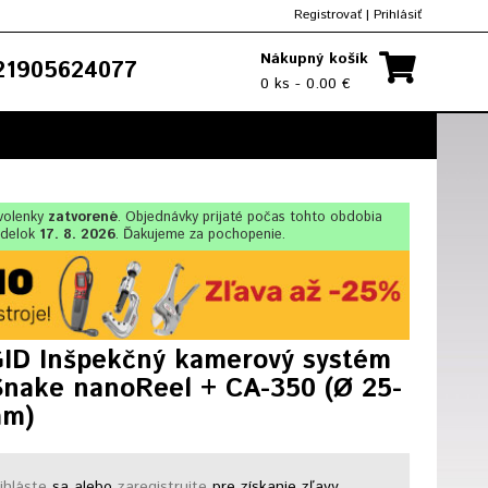
Registrovať
|
Prihlásiť
Nákupný košík
1905624077
0 ks - 0.00 €
olenky
zatvorené
. Objednávky prijaté počas tohto obdobia
ndelok
17. 8. 2026
. Ďakujeme za pochopenie.
ID Inšpekčný kamerový systém
nake nanoReel + CA-350 (Ø 25-
mm)
ihláste
sa alebo
zaregistrujte
pre získanie zľavy