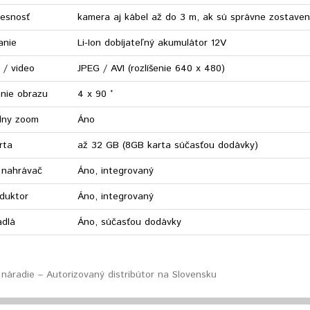
tesnosť
kamera aj kábel až do 3 m, ak sú správne zostave
anie
Li-Ion dobíjateľný akumulátor 12V
 / video
JPEG / AVI (rozlíšenie 640 x 480)
nie obrazu
4 x 90 ˚
álny zoom
Áno
rta
až 32 GB (8GB karta súčasťou dodávky)
 nahrávač
Áno, integrovaný
duktor
Áno, integrovaný
adlá
Áno, súčasťou dodávky
náradie – Autorizovaný distribútor na Slovensku