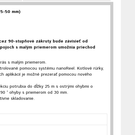
25-50 mm)
 cez 90-stupňové zákruty bude závisieť od
v spojoch s malým priemerom umožnia priechod
trás s malým priemerom.
ontrolované pomocou systému nanoReel. Kotlové rúrky,
ych aplikácií je možné prezerať pomocou nového
ciu potrubia do dĺžky 25 m s ostrými ohybmi o
 90 ° ohyby s priemerom od 30 mm.
ívne skladovanie.