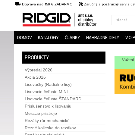
€
Doprava nad 150 € ZADARMO
Záručný a pozáručný servis 09
strojov
DOMOV
KATALÓGY
ČLÁNKY
NÁHRADNÉ DIELY
V.O.
PRODUKTY
Vážení 
Výpredaj 2026
Akcia 2026
Lisovačky (Radiálne lisy)
Lisovacie čeľuste MINI
Lisovacie čeľuste ŠTANDARD
Príslušenstvo k lisovaniu
Meracie prístroje
Rezáky rúr mechanické
Rezné kolieska do rezákov