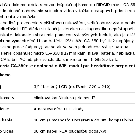
ahšia dokumentácia s novou inšpekčnej kamerou RIDGID micro CA-35
ednoduché nahrávanie snímok a videa v ťažko dostupných priestoroc
ahrnutú v dodávke.
ohodlné prevedenie s pištoľovou rukoväťou, veľká obrazovka a odoln
iditeľnými LED diódami uľahčuje detekciu a diagnostiku neprístupnéh
ískate dokonalé zobrazenie pomocou vylepšených funkcií, ako je otáč
krem vymeniteľné Li-Ion batérie 12V môže CA-350 byť tiež napájaný
evízne práce (odpady), alebo ak sa vám jednoducho vybije batéria.
alenie obsahuje:
micro CA-350 s 17mm kam. hlava, batéria, nabíjačka,
CA kábel, AC adaptér, slúchadlá s mikrofónom, 8 GB SD karta
erzia CA-350x je doplnená o WIFI modul pre bezdrôtové prepojen
kácia
ej
3,5 "farebný LCD (rozlíšenie 320 x 240)
 kamery
hliníková konštrukcia priemer 17
lenie
4 nastaviteľné LED diódy
 kábla
90 cm (s možnosťou rozšírenia do 9m, kompatibilná 
p videa
90 cm kábel RCA (súčasťou dodávky)