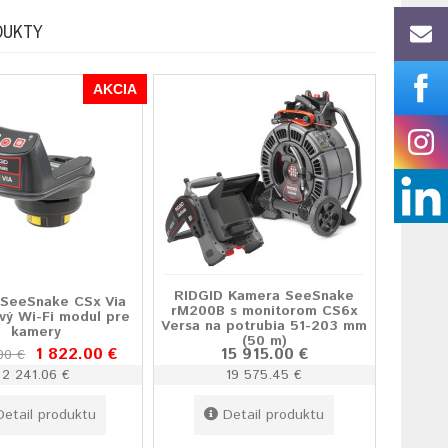
DUKTY
AKCIA
RIDGID Kamera SeeSnake
 SeeSnake CSx Via
rM200B s monitorom CS6x
vý Wi-Fi modul pre
Versa na potrubia 51-203 mm
kamery
(50 m)
1 822.00 €
15 915.00 €
00 €
2 241.06 €
19 575.45 €
Detail produktu
Detail produktu