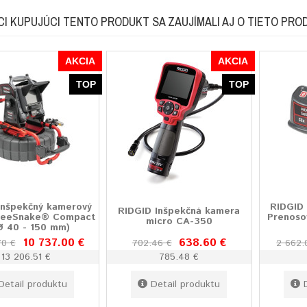
CI KUPUJÚCI TENTO PRODUKT SA ZAUJÍMALI AJ O TIETO PRO
AKCIA
AKCIA
TOP
TOP
Inšpekčný kamerový
RIDGID
RIDGID Inšpekčná kamera
SeeSnake® Compact
Prenoso
micro CA-350
Ø 40 - 150 mm)
10 737.00 €
638.60 €
70 €
702.46 €
2 662.
13 206.51 €
785.48 €
Detail produktu
Detail produktu