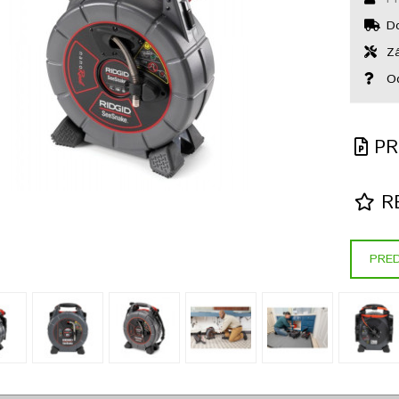
Do
Zá
Od
PR
RE
PRED