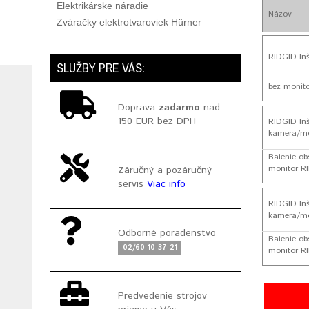
Elektrikárske náradie
Názov
Zváračky elektrotvaroviek Hürner
RIDGID In
SLUŽBY PRE VÁS:
bez monito
Doprava
zadarmo
nad
150 EUR bez DPH
RIDGID In
kamera/mo
Balenie ob
monitor R
Záručný a pozáručný
servis
Viac info
RIDGID In
kamera/mo
Odborné poradenstvo
Balenie ob
02/60 10 37 21
monitor RI
Predvedenie strojov