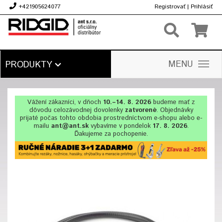
+421905624077
Registrovať
|
Prihlásiť
€
MENU
PRODUKTY
Vážení zákazníci, v dňoch
10.–14. 8. 2026
budeme mať z
dôvodu celozávodnej dovolenky
zatvorené
. Objednávky
prijaté počas tohto obdobia prostredníctvom e-shopu alebo e-
mailu
ant@ant.sk
vybavíme v pondelok
17. 8. 2026
.
Ďakujeme za pochopenie.