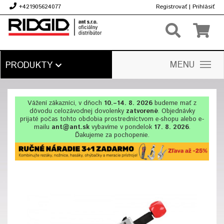
+421905624077
Registrovať
|
Prihlásiť
€
MENU
PRODUKTY
Vážení zákazníci, v dňoch
10.–14. 8. 2026
budeme mať z
dôvodu celozávodnej dovolenky
zatvorené
. Objednávky
prijaté počas tohto obdobia prostredníctvom e-shopu alebo e-
mailu
ant@ant.sk
vybavíme v pondelok
17. 8. 2026
.
Ďakujeme za pochopenie.