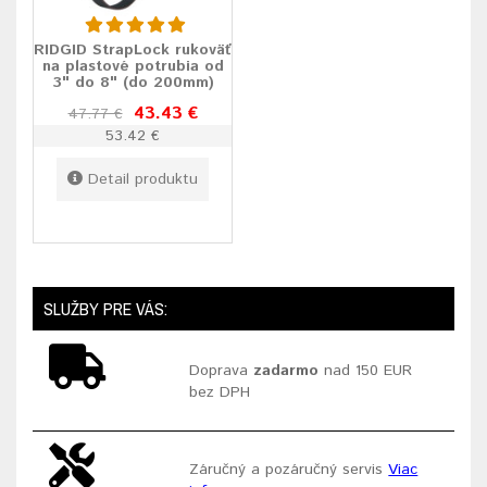
RIDGID StrapLock rukoväť
na plastové potrubia od
3" do 8" (do 200mm)
43.43 €
47.77 €
53.42 €
Detail produktu
SLUŽBY PRE VÁS:
Doprava
zadarmo
nad 150 EUR
bez DPH
Záručný a pozáručný servis
Viac