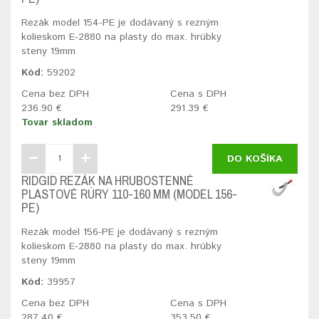
Rezák model 154-PE je dodávaný s rezným
kolieskom E-2880 na plasty do max. hrúbky
steny 19mm
Kód:
59202
Cena bez DPH
Cena s DPH
236.90 €
291.39 €
Tovar skladom
DO KOŠÍKA
RIDGID REZÁK NA HRUBOSTENNÉ
PLASTOVÉ RÚRY 110-160 MM (MODEL 156-
PE)
Rezák model 156-PE je dodávaný s rezným
kolieskom E-2880 na plasty do max. hrúbky
steny 19mm
Kód:
39957
Cena bez DPH
Cena s DPH
287.40 €
353.50 €