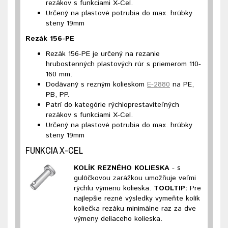
rezákov s funkciami X-Cel.
Určený na plastové potrubia do max. hrúbky
steny 19mm
Rezák 156-PE
Rezák 156-PE je určený na rezanie
hrubostenných plastových rúr s priemerom 110-
160 mm.
Dodávaný s rezným kolieskom
E-2880
na PE,
PB, PP.
Patrí do kategórie rýchloprestaviteľných
rezákov s funkciami X-Cel.
Určený na plastové potrubia do max. hrúbky
steny 19mm
FUNKCIA X-CEL
KOLÍK REZNÉHO KOLIESKA
- s
gulôčkovou zarážkou umožňuje veľmi
rýchlu výmenu kolieska.
TOOLTIP:
Pre
najlepšie rezné výsledky vymeňte kolík
koliečka rezáku minimálne raz za dve
výmeny deliaceho kolieska.