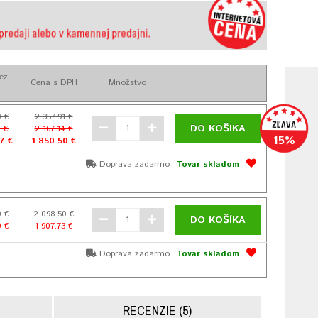
ez
Cena s DPH
Množstvo
0 €
2 357.91 €
DO KOŠÍKA
0 €
2 167.14 €
15%
7 €
1 850.50 €
Doprava zadarmo
Tovar skladom
0 €
2 098.50 €
DO KOŠÍKA
0 €
1 907.73 €
Doprava zadarmo
Tovar skladom
RECENZIE (5)