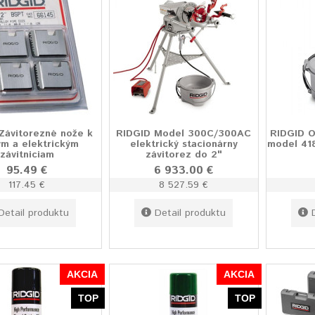
Závitorezné nože k
RIDGID Model 300C/300AC
RIDGID O
ým a elektrickým
elektrický stacionárny
model 418
závitniciam
závitorez do 2"
95.49 €
6 933.00 €
117.45 €
8 527.59 €
Detail produktu
Detail produktu
AKCIA
AKCIA
TOP
TOP