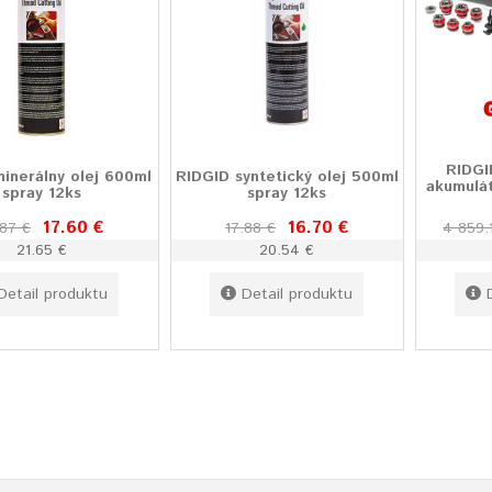
RIDGI
inerálny olej 600ml
RIDGID syntetický olej 500ml
akumulát
spray 12ks
spray 12ks
17.60 €
16.70 €
.87 €
17.88 €
4 859.
21.65 €
20.54 €
Detail produktu
Detail produktu