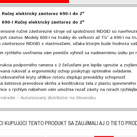
 Ručný elektrický závitorez 690-I do 2"
 690-I Ručný elektrický závitorez do 2"
enosné ručné závitorezné stroje od spoločnosti RIDGID sú navrhnuté n
ých závitov. Modely 600-I na trubky do veľkosti až 1¼” a 690-I na tr
 závitorezov RIDGID s vlastnosťami, vďaka ktorým bude hodnota vaš
m rýchleho uvoľnenia vám pomôže vyhnúť sa nadmernému úsiliu pri na
rukcia podporného ramena s 2 čeľusťami pre lepšie upnutie a zvýše
ovaná rukoväť a ergonomický úchop poskytujú optimálne ovládanie.
utkovateľné kryty uhlíkov rotoru zlepšujú prevádzky schopnosť.
á liatinová prevodová skriňa a konštrukcia tela z plastu spevneného 
nice s rýchlym nábehom vám umožnia rezať závity na rúrach rýchlejš
náradie – Autorizovaný distribútor na Slovensku
CI KUPUJÚCI TENTO PRODUKT SA ZAUJÍMALI AJ O TIETO PRO