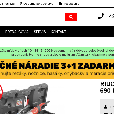
08 105 526
Odborné poradenstvo
Predvedenie
+42
P
PREDAJCOVIA
SERVIS
KONTAKT
zákazníci, v dňoch
10.–14. 8. 2026
budeme mať z dôvodu celozávodnej dov
prostredníctvom e-shopu alebo e-mailu
ant@ant.sk
vybavíme v po
RIDG
690-
Pr