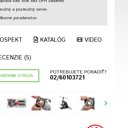
prava nad 150€ bez DPH zadarmo
ručný a pozáručný servis
borné poradenstvo
OSPEKT
KATALÓG
VIDEO
CENZIE (5)
POTREBUJETE PORADIŤ?
VEDENIE STROJA
02/60103721