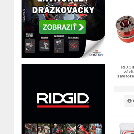
RIDGI
závi
závitor