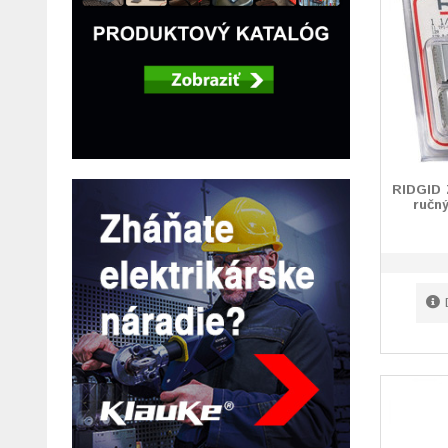
RIDGID 
ručn