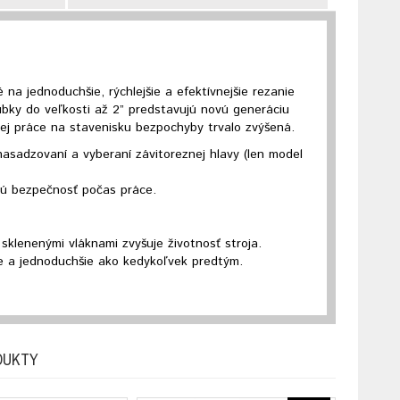
a jednoduchšie, rýchlejšie a efektívnejšie rezanie
ubky do veľkosti až 2” predstavujú novú generáciu
ej práce na stavenisku bezpochyby trvalo zvýšená.
sadzovaní a vyberaní závitoreznej hlavy (len model
nú bezpečnosť počas práce.
sklenenými vláknami zvyšuje životnosť stroja.
ie a jednoduchšie ako kedykoľvek predtým.
DUKTY