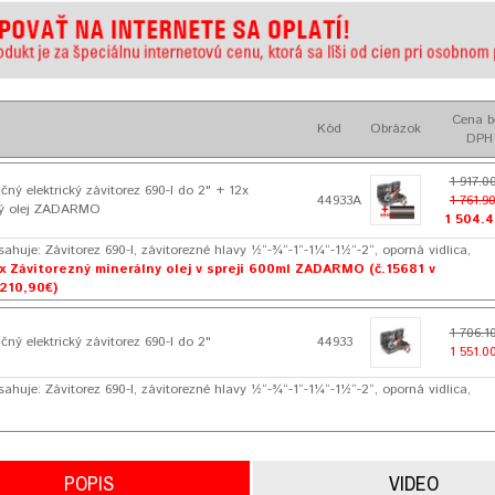
Cena b
Kód
Obrázok
DPH
1 917.0
ný elektrický závitorez 690-I do 2" + 12x
44933A
1 761.9
ný olej ZADARMO
1 504.4
sahuje: Závitorez 690-I, závitorezné hlavy ½“-¾“-1“-1¼“-1½“-2“, oporná vidlica,
x Závitorezný minerálny olej v spreji 600ml
ZADARMO
(č.15681 v
210,90€)
1 706.1
ný elektrický závitorez 690-I do 2"
44933
1 551.0
sahuje: Závitorez 690-I, závitorezné hlavy ½“-¾“-1“-1¼“-1½“-2“, oporná vidlica,
POPIS
VIDEO