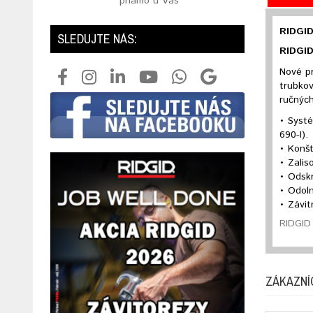
priamo u Vás
RIDGID
SLEDUJTE NÁS:
RIDGID
Nové pr
trubkov
ručných
• Systé
690-I).
• Konšt
• Zalis
• Odskr
• Odoln
• Závit
RIDGID 
ZÁKAZNÍ