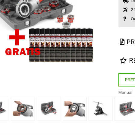
Do
Zá
Od
PR
RE
PRED
Manuál