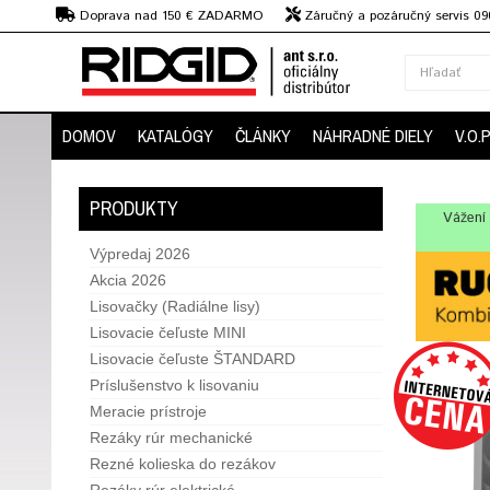
€
Doprava nad 150 € ZADARMO
Záručný a pozáručný servis 09
strojov
DOMOV
KATALÓGY
ČLÁNKY
NÁHRADNÉ DIELY
V.O.
PRODUKTY
Vážení 
Výpredaj 2026
Akcia 2026
Lisovačky (Radiálne lisy)
Lisovacie čeľuste MINI
Lisovacie čeľuste ŠTANDARD
Príslušenstvo k lisovaniu
Meracie prístroje
Rezáky rúr mechanické
Rezné kolieska do rezákov