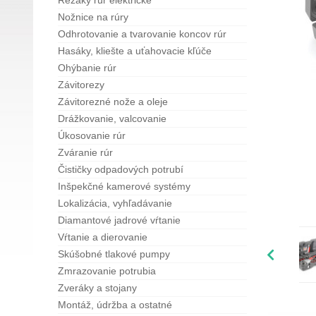
Rezáky rúr elektrické
Nožnice na rúry
Odhrotovanie a tvarovanie koncov rúr
Hasáky, kliešte a uťahovacie kľúče
Ohýbanie rúr
Závitorezy
Závitorezné nože a oleje
Drážkovanie, valcovanie
Úkosovanie rúr
Zváranie rúr
Čističky odpadových potrubí
Inšpekčné kamerové systémy
Lokalizácia, vyhľadávanie
Diamantové jadrové vŕtanie
Vŕtanie a dierovanie
Skúšobné tlakové pumpy
Zmrazovanie potrubia
Zveráky a stojany
Montáž, údržba a ostatné