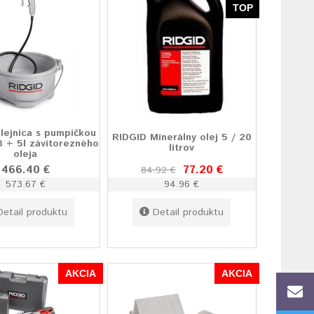
TOP
lejnica s pumpičkou
RIDGID Minerálny olej 5 / 20
 + 5l závitorezného
litrov
oleja
466.40 €
77.20 €
84.92 €
573.67 €
94.96 €
Detail produktu
Detail produktu
AKCIA
AKCIA