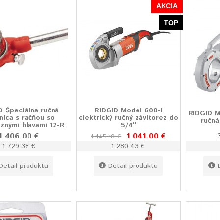
AKCIA
TOP
D Špeciálna ručná
RIDGID Model 600-I
RIDGID M
tnica s račňou so
elektrický ručný závitorez do
ručná
eznými hlavami 12-R
5/4"
1 406.00 €
1 041.00 €
1 145.10 €
1 729.38 €
1 280.43 €
Detail produktu
Detail produktu