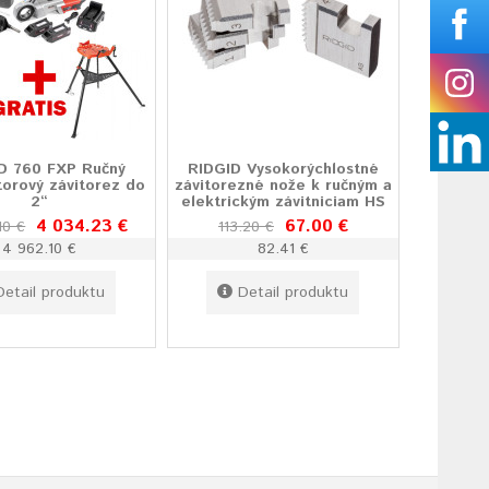
D 760 FXP Ručný
RIDGID Vysokorýchlostné
orový závitorez do
závitorezné nože k ručným a
2“
elektrickým závitniciam HS
4 034.23 €
67.00 €
10 €
113.20 €
4 962.10 €
82.41 €
Detail produktu
Detail produktu