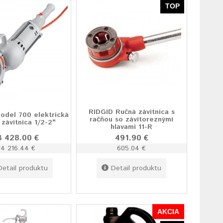
TOP
RIDGID Ručná závitnica s
odel 700 elektrická
račňou so závitoreznými
 závitnica 1/2-2"
hlavami 11-R
3 428.00 €
491.90 €
4 216.44 €
605.04 €
Detail produktu
Detail produktu
AKCIA