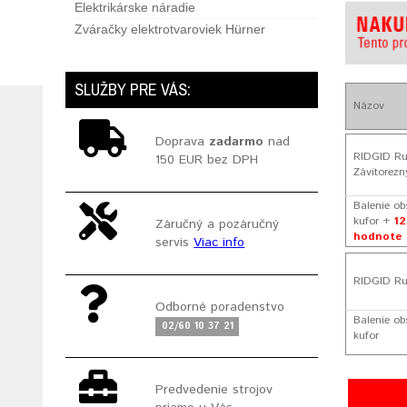
Elektrikárske náradie
Zváračky elektrotvaroviek Hürner
SLUŽBY PRE VÁS:
Názov
Doprava
zadarmo
nad
RIDGID Ruč
150 EUR bez DPH
Závitorez
Balenie ob
kufor +
12
Záručný a pozáručný
hodnote 
servis
Viac info
RIDGID Ruč
Odborné poradenstvo
Balenie ob
02/60 10 37 21
kufor
Predvedenie strojov