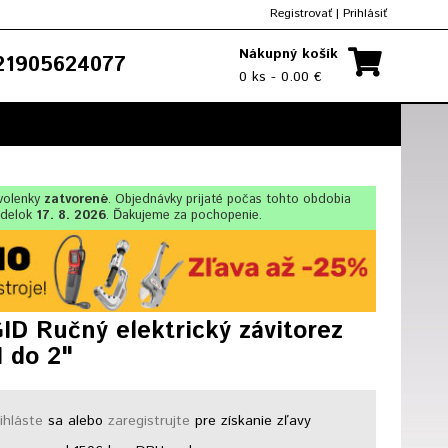
Registrovať
|
Prihlásiť
Nákupný košík
1905624077
0 ks - 0.00 €
olenky
zatvorené
. Objednávky prijaté počas tohto obdobia
ndelok
17. 8. 2026
. Ďakujeme za pochopenie.
ID Ručný elektrický závitorez
I do 2"
ihláste
sa alebo
zaregistrujte
pre získanie zľavy