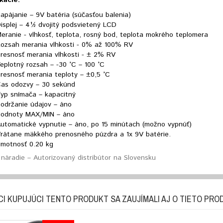
apájanie – 9V batéria (súčasťou balenia)
isplej – 4½ dvojitý podsvietený LCD
eranie - vlhkosť, teplota, rosný bod, teplota mokrého teplomera
ozsah merania vlhkosti - 0% až 100% RV
resnosť merania vlhkosti - ± 2% RV
eplotný rozsah – -30 °C – 100 °C
resnosť merania teploty – ±0,5 °C
as odozvy – 30 sekúnd
yp snímača – kapacitný
održanie údajov – áno
odnoty MAX/MIN – áno
utomatické vypnutie – áno, po 15 minútach (možno vypnúť)
rátane mäkkého prenosného púzdra a 1x 9V batérie.
motnosť 0.20 kg
náradie – Autorizovaný distribútor na Slovensku
CI KUPUJÚCI TENTO PRODUKT SA ZAUJÍMALI AJ O TIETO PRO