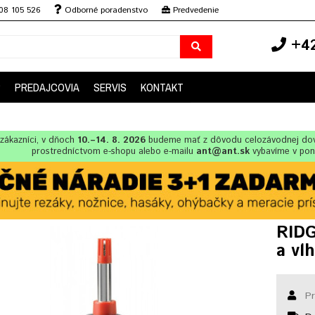
08 105 526
Odborné poradenstvo
Predvedenie
+42
P
PREDAJCOVIA
SERVIS
KONTAKT
zákazníci, v dňoch
10.–14. 8. 2026
budeme mať z dôvodu celozávodnej dov
prostredníctvom e-shopu alebo e-mailu
ant@ant.sk
vybavíme v po
RIDG
a vl
Pr