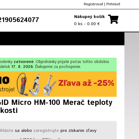
Registrovať
|
Prihlásiť
Nákupný košík
1905624077
0 ks - 0.00 €
olenky
zatvorené
. Objednávky prijaté počas tohto obdobia
ndelok
17. 8. 2026
. Ďakujeme za pochopenie.
ID Micro HM-100 Merač teploty
hkosti
ihláste
sa alebo
zaregistrujte
pre získanie zľavy