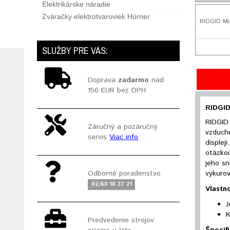
Elektrikárske náradie
Zváračky elektrotvaroviek Hürner
RIDGID Mic
SLUŽBY PRE VÁS:
Doprava
zadarmo
nad
150 EUR bez DPH
RIDGID
RIDGID 
Záručný a pozáručný
vzduchu
servis
Viac info
displej
otázkou
jeho sn
vykurov
Odborné poradenstvo
02/60 10 37 21
Vlastno
J
K
Predvedenie strojov
Špecifi