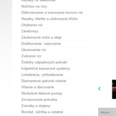
Rezáky rúr elektrické
Nožnice na rúry
Odhrotovanie a tvarovanie koncov rúr
Hasáky, kliešte a uťahovacie kľúče
Ohýbanie rúr
Závitorezy
Závitorezné nože a oleje
Drážkovanie, valcovanie
Úkosovanie rúr
Zváranie rúr
Čističky odpadových potrubí
Inšpekčné kamerové systémy
Lokalizácia, vyhľadávanie
Diamantové jadrové vŕtanie
Vŕtanie a dierovanie
Skúšobné tlakové pumpy
Zmrazovanie potrubia
Zveráky a stojany
Montáž, údržba a ostatné
Názov