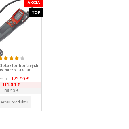
AKCIA
TOP
Detektor horľavých
ov micro CD-100
123.90 €
.29 €
111.00 €
136.53 €
Detail produktu