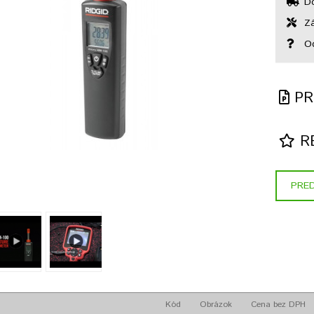
Do
Zá
Od
PR
RE
PRED
Kód
Obrázok
Cena bez DPH