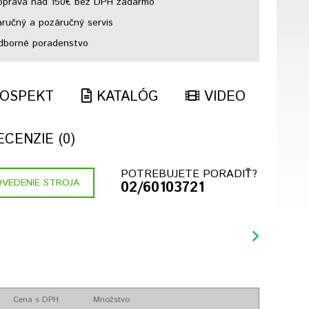
prava nad 150€ bez DPH zadarmo
ručný a pozáručný servis
borné poradenstvo
OSPEKT
KATALÓG
VIDEO
CENZIE (0)
POTREBUJETE PORADIŤ?
VEDENIE STROJA
02/60103721
Cena s DPH
Množstvo