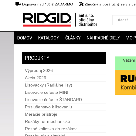
€
Doprava nad 150 € ZADARMO
Záručný a pozáručný servis 09
strojov
DOMOV
KATALÓGY
ČLÁNKY
NÁHRADNÉ DIELY
V.O.
PRODUKTY
Vážení 
Výpredaj 2026
Akcia 2026
Lisovačky (Radiálne lisy)
Lisovacie čeľuste MINI
Lisovacie čeľuste ŠTANDARD
Príslušenstvo k lisovaniu
Meracie prístroje
Rezáky rúr mechanické
Rezné kolieska do rezákov