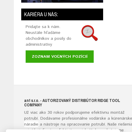
KARIÉRA U NÁS:
Pridajte sa k nám.
Neustále hľadáme
obchodníkov a posily do
administratívy
ZOZNAM VOĽNÝCH POZÍCIÍ
ant s.r.o.
- AUTORIZOVANÝ DISTRIBÚTOR RIDGE TOOL
COMPANY
Už viac ako 30 rokov podporujeme efektívnu montáž
potrubí. Dodávame profesionálne vodárske a kúrenársk
náradie
a nástroje na opracovanie potrubí. Naše riešeni
prinášajú firmám efektivitu a zisk. Hrdo poskytujeme