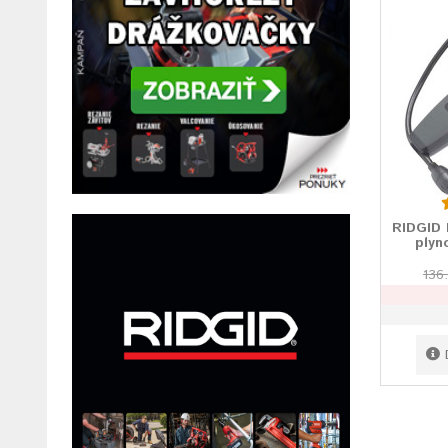
RIDGID 
plyn
136