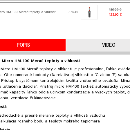
136.29 €
ro HM-100 Merač teploty a vlhkosti
37438
123.90 €
POPIS
VIDEO
 Micro HM-100 Merač teploty a vlhkosti
Micro HM-100 Merač teploty a vlhkosti je profesionálne, ľahko ovláda
. Obe namerané hodnoty (% relatívnej vlhkosti a °C alebo °F) sa o
i. Prístup k systémom kontrolujúcim kvalitu vnútorného ovzdušia, klima
 „stlačenia tlačidla“. Prístroj micro HM-100 taktiež automaticky vyp
ímač kapacity ľahko odolá účinkom kondenzácie a vysokých teplôt, čím
ania, ventilácie či klimatizácie.
sti:
ednoduché a presné meranie teploty a vlhkosti vzduchu
alkulácia rosného bodu a teploty mokrého teplomera
kácie: