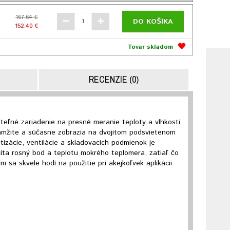
167.64 €
DO KOŠÍKA
152.40 €
Tovar skladom
RECENZIE (0)
teľné zariadenie na presné meranie teploty a vlhkosti
kamžite a súčasne zobrazia na dvojitom podsvietenom
tizácie, ventilácie a skladovacích podmienok je
očíta rosný bod a teplotu mokrého teplomera, zatiaľ čo
 sa skvele hodí na použitie pri akejkoľvek aplikácii