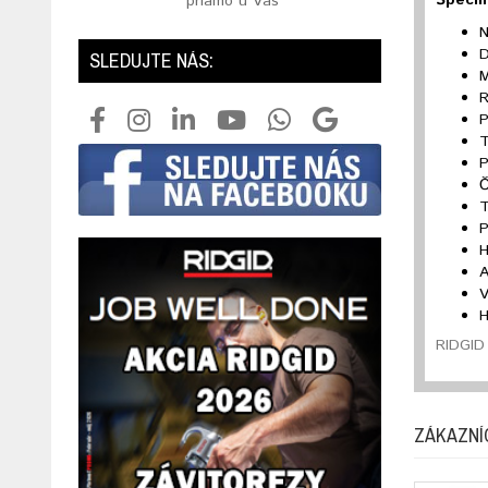
priamo u Vás
N
D
SLEDUJTE NÁS:
M
R
P
T
P
Č
T
P
H
A
V
H
RIDGID 
ZÁKAZNÍ