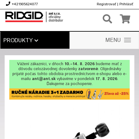
+421905624077
Registrovať
|
Prihlásiť
€
MENU
PRODUKTY
Vážení zákazníci, v dňoch
10.–14. 8. 2026
budeme mať z
dôvodu celozávodnej dovolenky
zatvorené
. Objednávky
prijaté počas tohto obdobia prostredníctvom e-shopu alebo e-
mailu
ant@ant.sk
vybavíme v pondelok
17. 8. 2026
.
Ďakujeme za pochopenie.