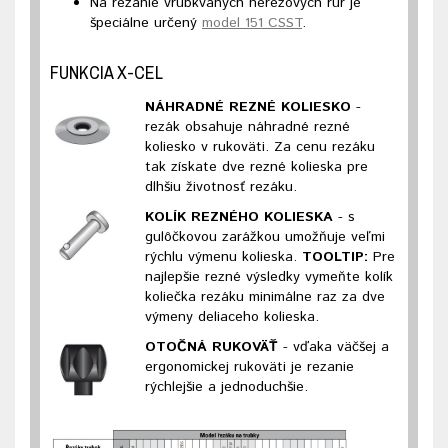
Na rezanie vrúbkvaných nerezových rúr je
špeciálne určený
model 151 CSST
.
FUNKCIA X-CEL
NÁHRADNÉ REZNÉ KOLIESKO
-
rezák obsahuje náhradné rezné
koliesko v rukoväti. Za cenu rezáku
tak získate dve rezné kolieska pre
dlhšiu životnosť rezáku.
KOLÍK REZNÉHO KOLIESKA
- s
gulôčkovou zarážkou umožňuje veľmi
rýchlu výmenu kolieska.
TOOLTIP:
Pre
najlepšie rezné výsledky vymeňte kolík
koliečka rezáku minimálne raz za dve
výmeny deliaceho kolieska.
OTOČNÁ RUKOVÄŤ
- vďaka väčšej a
ergonomickej rukoväti je rezanie
rýchlejšie a jednoduchšie.