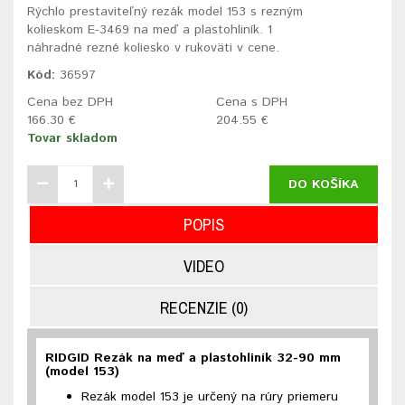
Rýchlo prestaviteľný rezák model 153 s rezným
kolieskom E-3469 na meď a plastohliník. 1
náhradné rezné koliesko v rukoväti v cene.
Kód:
36597
Cena bez DPH
Cena s DPH
166.30 €
204.55 €
Tovar skladom
DO KOŠÍKA
POPIS
VIDEO
RECENZIE (0)
RIDGID Rezák na meď a plastohliník 32-90 mm
(model 153)
Rezák model 153 je určený na rúry priemeru