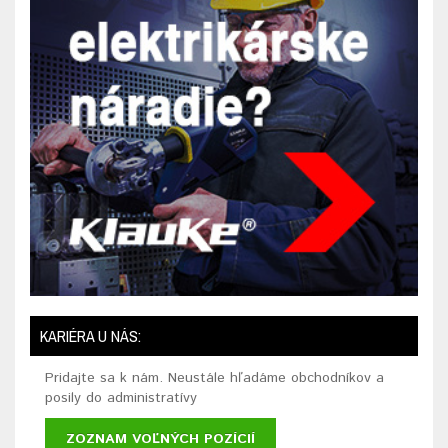
KARIÉRA U NÁS:
Pridajte sa k nám. Neustále hľadáme obchodníkov a
posily do administratívy
ZOZNAM VOĽNÝCH POZÍCIÍ