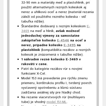
32-90 mm a materiály meď a plastohliník, pri
použití alternatívnych rezných kolieskok aj
nerez a uhlíkovú oceľ a nerez (materiál rezania
záleží od použitého rezného kolieska - viď
tabuľka nižšie).
Štandardne dodávaný s rezným kolieskom
E-
3469
na meď a hliník,
avšak možnosť
jednoduchej výmeny za samostatne
zakúpiteľné koliesko
E-4546
na oceľ a
nerez, prípadne koliesko
E-3495
na
plastohliník
(kompatibilita rezákov a rezných
koliesok je znázornená v tabuľke nižšie).
1 náhradné rezné koliesko E-3469 v
rukoväti v cene.
Patrí do kategórie rezákov rúr s novými
funkciami X-Cel.
Model 153 má prevedenie pre rýchlu zmenu
priemeru, konštrukciu profilu I, tvrdený povrch
vystavený opotrebeniu a klznú sústavu
zadržania axiálnej sily pre hladký chod.
Na rezanie viacvrstvových rúr (multilayers
tube) je vhodný
model 151-ML
.