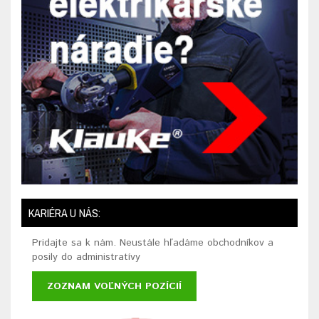
KARIÉRA U NÁS:
Pridajte sa k nám. Neustále hľadáme obchodníkov a
posily do administratívy
ZOZNAM VOĽNÝCH POZÍCIÍ