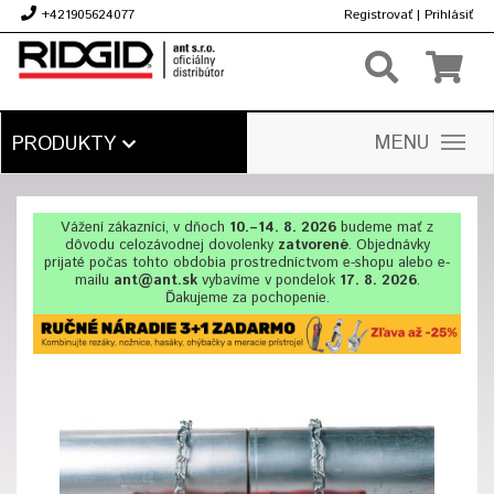
+421905624077
Registrovať
|
Prihlásiť
€
MENU
PRODUKTY
Vážení zákazníci, v dňoch
10.–14. 8. 2026
budeme mať z
dôvodu celozávodnej dovolenky
zatvorené
. Objednávky
prijaté počas tohto obdobia prostredníctvom e-shopu alebo e-
mailu
ant@ant.sk
vybavíme v pondelok
17. 8. 2026
.
Ďakujeme za pochopenie.