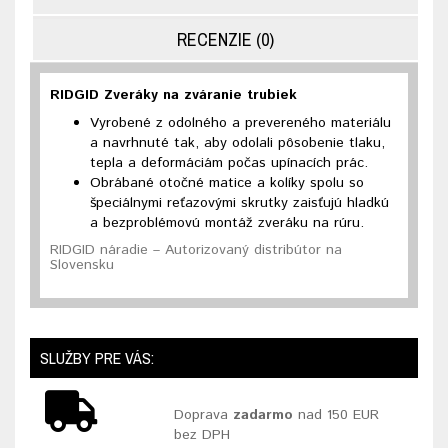
RECENZIE (0)
RIDGID Zveráky na zváranie trubiek
Vyrobené z odolného a prevereného materiálu
a navrhnuté tak, aby odolali pôsobenie tlaku,
tepla a deformáciám počas upínacích prác.
Obrábané otočné matice a kolíky spolu so
špeciálnymi reťazovými skrutky zaisťujú hladkú
a bezproblémovú montáž zveráku na rúru.
RIDGID náradie – Autorizovaný distribútor na
Slovensku
SLUŽBY PRE VÁS:
Doprava
zadarmo
nad 150 EUR
bez DPH