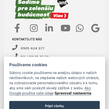
KONTAKTUJTE NÁS
0905 624 077
02 / 60 10 37 21
Používame cookies
ant@ant.sk
Súbory cookie používame na analýzu údajov o našich
E-shop objednávky:
návštevníkoch, na zlepšenie našich webových stránok,
na zobrazovanie personalizovaného obsahu a k tomu,
02 / 60 10 37 23
aby sme vám poskytli skvelý zážitok z webu.
Ako
Google používa vaše údaje
Spravovať nastavenia
ant@ant.sk
Prijať všetky